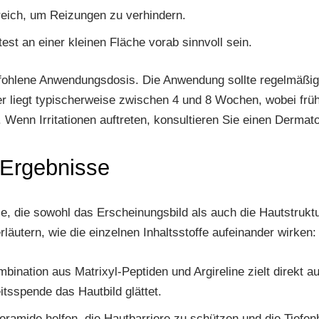
eich, um Reizungen zu verhindern.
est an einer kleinen Fläche vorab sinnvoll sein.
fohlene Anwendungsdosis. Die Anwendung sollte regelmäßig 
 liegt typischerweise zwischen 4 und 8 Wochen, wobei früh
 Wenn Irritationen auftreten, konsultieren Sie einen Dermat
 Ergebnisse
, die sowohl das Erscheinungsbild als auch die Hautstruktur
äutern, wie die einzelnen Inhaltsstoffe aufeinander wirken:
bination aus Matrixyl-Peptiden und Argireline zielt direkt a
tsspende das Hautbild glättet.
eramide helfen, die Hautbarriere zu schützen und die Tiefe