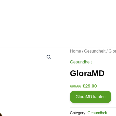
Home
/
Gesundheit
/ Gl
Gesundheit
GloraMD
Original
Current
€
29.00
€
99.00
price
price
GloraMD kaufen
was:
is:
€99.00.
€29.00.
Category:
Gesundheit