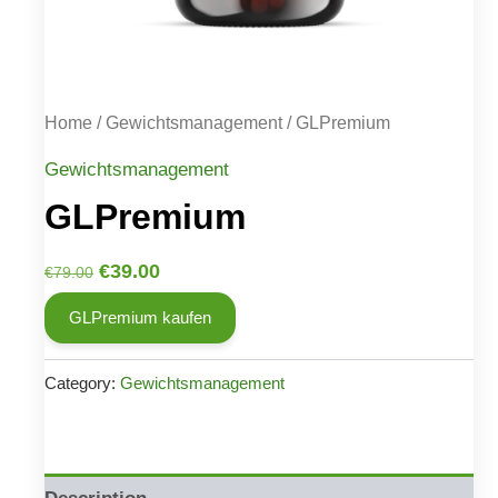
Home
/
Gewichtsmanagement
/ GLPremium
Gewichtsmanagement
GLPremium
Original
Current
€
39.00
€
79.00
price
price
GLPremium kaufen
was:
is:
€79.00.
€39.00.
Category:
Gewichtsmanagement